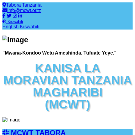
Tabora Tanzania
info@mcwt.or.tz
Kiswahili
English
Kiswahili
"Mwana-Kondoo Wetu Ameshinda. Tufuate Yeye."
KANISA LA
MORAVIAN TANZANIA
MAGHARIBI
(MCWT)
MCWT TABORA