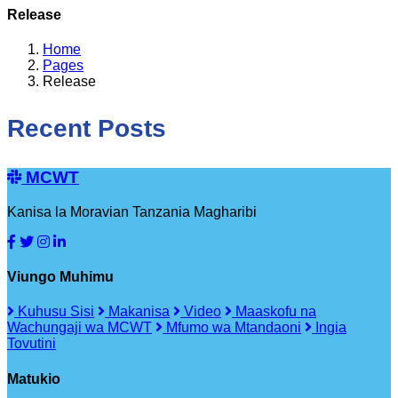
Release
Home
Pages
Release
Recent Posts
MCWT
Kanisa la Moravian Tanzania Magharibi
Viungo Muhimu
Kuhusu Sisi
Makanisa
Video
Maaskofu na
Wachungaji wa MCWT
Mfumo wa Mtandaoni
Ingia
Tovutini
Matukio