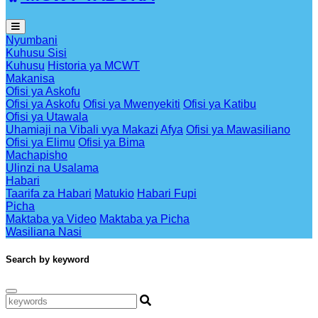
Nyumbani
Kuhusu Sisi
Kuhusu
Historia ya MCWT
Makanisa
Ofisi ya Askofu
Ofisi ya Askofu
Ofisi ya Mwenyekiti
Ofisi ya Katibu
Ofisi ya Utawala
Uhamiaji na Vibali vya Makazi
Afya
Ofisi ya Mawasiliano
Ofisi ya Elimu
Ofisi ya Bima
Machapisho
Ulinzi na Usalama
Habari
Taarifa za Habari
Matukio
Habari Fupi
Picha
Maktaba ya Video
Maktaba ya Picha
Wasiliana Nasi
Search by keyword